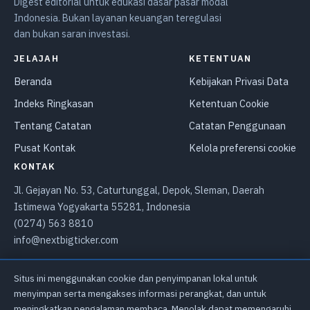
Digest editorial untuk edukasi dasar pasar modal
Indonesia. Bukan layanan keuangan teregulasi
dan bukan saran investasi.
JELAJAH
KETENTUAN
Beranda
Kebijakan Privasi Data
Indeks Ringkasan
Ketentuan Cookie
Tentang Catatan
Catatan Penggunaan
Pusat Kontak
Kelola preferensi cookie
KONTAK
Jl. Gejayan No. 53, Caturtunggal, Depok, Sleman, Daerah
Istimewa Yogyakarta 55281, Indonesia
(0274) 563 8810
info@nextbigticker.com
Situs ini menggunakan cookie dan penyimpanan lokal untuk
Kebijakan Privasi Data
Ketentuan Cookie
Catatan Penggunaan
menyimpan serta mengakses informasi perangkat, dan untuk
Pusat Kontak
meningkatkan pengalaman membaca. Menolak dapat memengaruhi